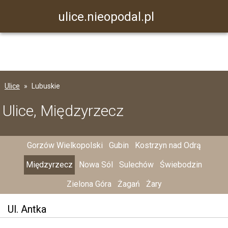
ulice.nieopodal.pl
Ulice
Lubuskie
Ulice, Międzyrzecz
Gorzów Wielkopolski
Gubin
Kostrzyn nad Odrą
Międzyrzecz
Nowa Sól
Sulechów
Świebodzin
Zielona Góra
Żagań
Żary
Ul. Antka