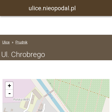
ulice.nieopodal.pl
Ulice
Prudnik
Ul. Chrobrego
+
-