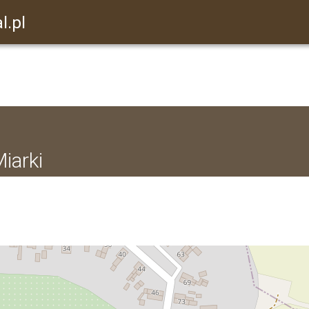
l.pl
Miarki