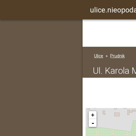
ulice.nieopoda
Ulice
Prudnik
Ul. Karola 
+
-