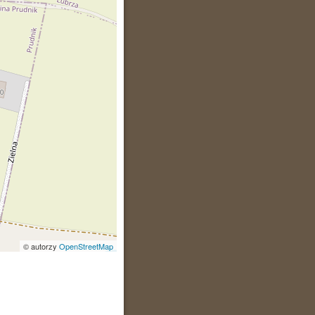
© autorzy
OpenStreetMap