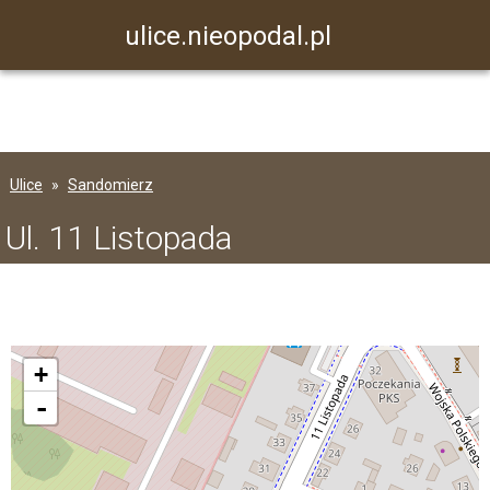
ulice.nieopodal.pl
Ulice
Sandomierz
Ul. 11 Listopada
+
-