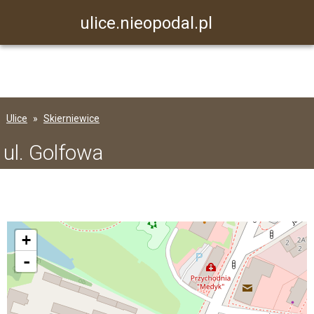
ulice.nieopodal.pl
Ulice
Skierniewice
ul. Golfowa
+
-