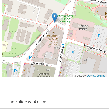
© autorzy
OpenStreetMap
Inne ulice w okolicy