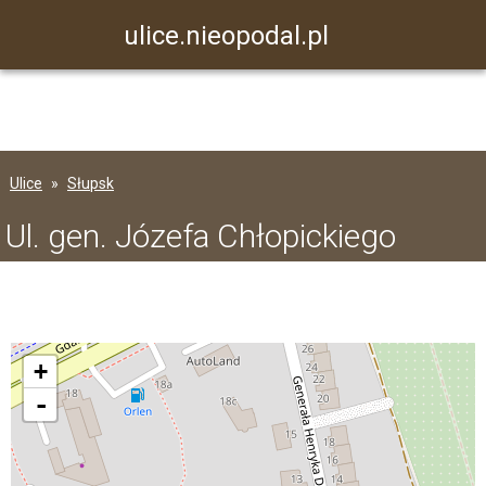
ulice.nieopodal.pl
Ulice
Słupsk
Ul. gen. Józefa Chłopickiego
+
-