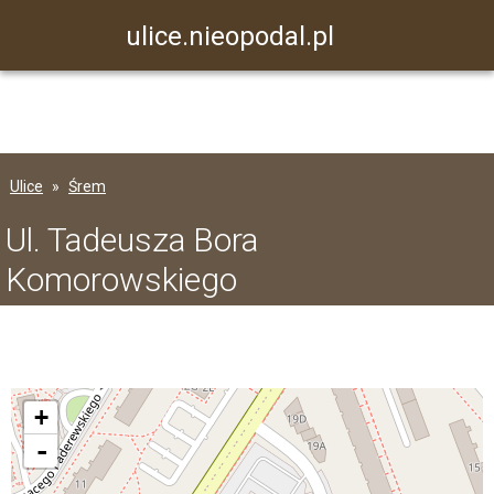
ulice.nieopodal.pl
Ulice
Śrem
Ul. Tadeusza Bora
Komorowskiego
+
-