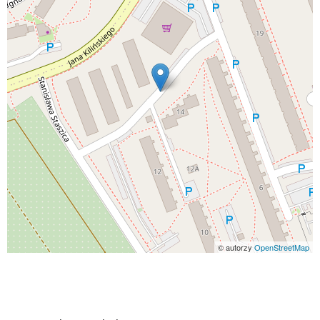
© autorzy
OpenStreetMap