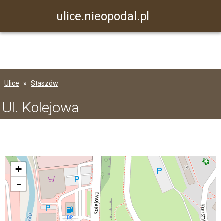
ulice.nieopodal.pl
Ulice
Staszów
Ul. Kolejowa
+
-