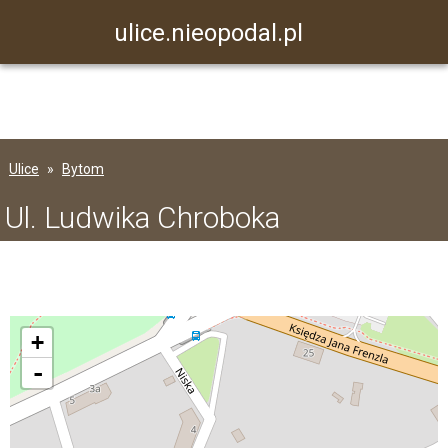
ulice.nieopodal.pl
Ulice
Bytom
Ul. Ludwika Chroboka
+
-