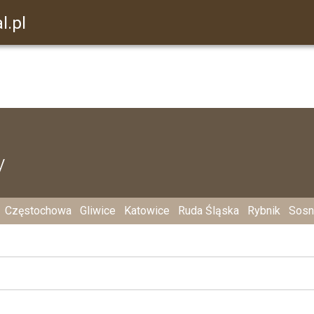
l.pl
y
Częstochowa
Gliwice
Katowice
Ruda Śląska
Rybnik
Sosn