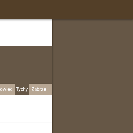
owiec
Tychy
Zabrze