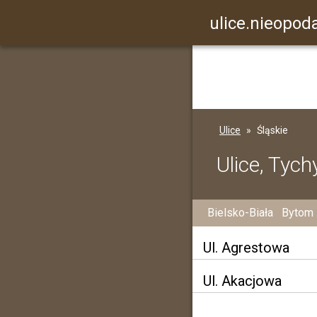
ulice.nieopoda
Ulice
Śląskie
Ulice, Tych
Bielsko-Biała
Bytom
Ul. Agrestowa
Ul. Akacjowa