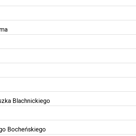
ema
ciszka Blachnickiego
ego Bocheńskiego