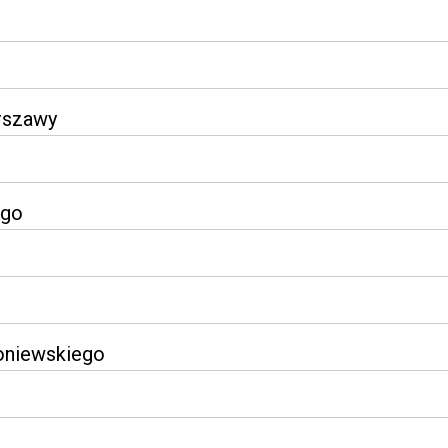
rszawy
ego
roniewskiego